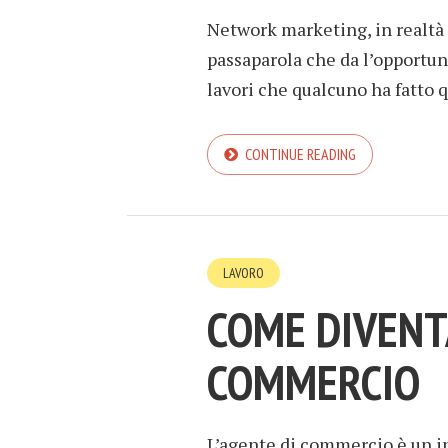
Network marketing, in realtà l
passaparola che da l’opportuni
lavori che qualcuno ha fatto q
CONTINUE READING
LAVORO
COME DIVENT
COMMERCIO
L’agente di commercio è un in