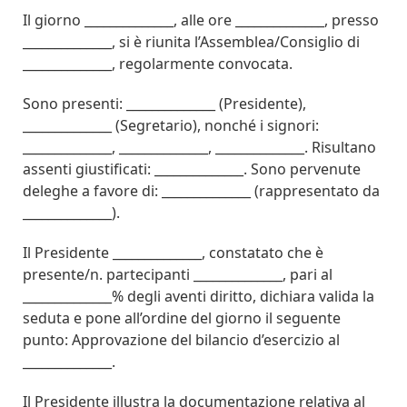
Il giorno ______________, alle ore ______________, presso
______________, si è riunita l’Assemblea/Consiglio di
______________, regolarmente convocata.
Sono presenti: ______________ (Presidente),
______________ (Segretario), nonché i signori:
______________, ______________, ______________. Risultano
assenti giustificati: ______________. Sono pervenute
deleghe a favore di: ______________ (rappresentato da
______________).
Il Presidente ______________, constatato che è
presente/n. partecipanti ______________, pari al
______________% degli aventi diritto, dichiara valida la
seduta e pone all’ordine del giorno il seguente
punto: Approvazione del bilancio d’esercizio al
______________.
Il Presidente illustra la documentazione relativa al